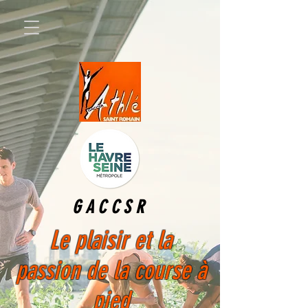
GACCSR
Le plaisir et la
passion
de la course à
pied