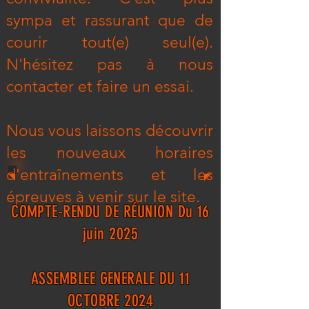
sympa et rassurant que de
courir tout(e) seul(e).
N'hésitez pas à nous
contacter et faire un essai.
Nous vous laissons découvrir
les nouveaux horaires
d'entraînements et les
épreuves à venir sur le site.
COMPTE-RENDU DE RÉUNION Du 16
juin 2025
ASSEMBLEE GENERALE DU 11
OCTOBRE 2024