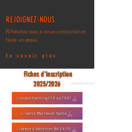
REJOIGNEZ-NOUS
N'hésitez pas à nous contacter et
faire un essai.
En savoir plus
Fiches d'inscription
2025/2026
Licence Running FFA ou FFGT
Licence Marche et Santé
Licence d'adhésion BA EA PO